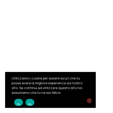
CONCORSO NAZIONALE PER
COMPOSITORI JAZZ PREMIO
“ALESSANDRO GIACHERO”
Read More
Utilizziamo i cookie per essere sicuri che tu
possa avere la migliore esperienza sul nostro
sito. Se continui ad utilizzare questo sito noi
assumiamo che tu ne sia felice.
Ok
No