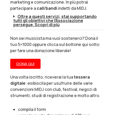
marketing e comunicazione. In più potrai
partecipare a
call/bandi
indetti da MIDJ.
Oltre a questi servizi, stai supportando
tutti gli obiettivi che l’Associazione
persegue. Scopri di più
Non sei musicista ma vuoi sostenerci? Dona il
tuo 5×1000 oppure clicca sul bottone qui sotto
per fare una donazione liberale!
DONA QUI
Una volta iscritto, riceverai la tua
tessera
digitale
: esibiscila per usufruire delle varie
convenzioni MIDJ con club, festival, negozi di
strumenti, studi di registrazione e molto altro.
compila il form