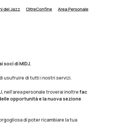
i del Jazz
OltreConfine
Area Personale
i soci di MIDJ.
 usufruire di tutti i nostri servizi.
, nell’area personale troverai inoltre
fac
co delle opportunità e la nuova sezione
orgogliosa di poter ricambiare la tua