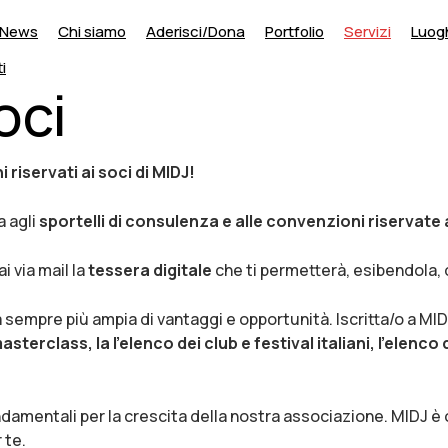
News
Chi siamo
Aderisci/Dona
Portfolio
Servizi
Luogh
i
oci
riservati ai soci di MIDJ!
a agli
sportelli di consulenza e alle convenzioni riservate a
i via mail la
tessera digitale
che ti permetterà, esibendola, di
 sempre più ampia di vantaggi e opportunità. Iscritta/o a MIDJ
masterclass, la l’elenco dei club e festival italiani, l’elen
damentali per la crescita della nostra associazione. MIDJ è 
 te.