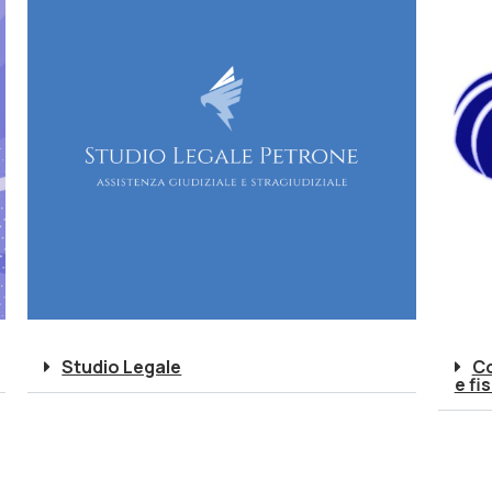
Studio Legale
Co
e fi