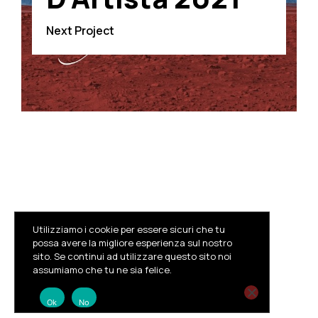
Next Project
Utilizziamo i cookie per essere sicuri che tu
possa avere la migliore esperienza sul nostro
sito. Se continui ad utilizzare questo sito noi
Facebook
Instagram
Youtube
assumiamo che tu ne sia felice.
© MIDJ
Privacy Policy
Trasparenza
Ok
No
Facebook
Twitter
Pinterest