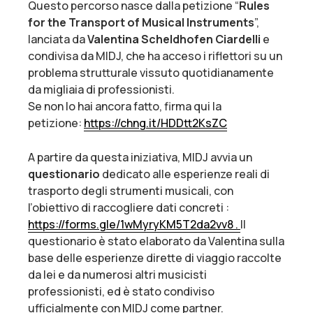
Questo percorso nasce dalla petizione “
Rules
for the Transport of Musical Instruments
”,
lanciata da
Valentina Scheldhofen Ciardelli
e
condivisa da MIDJ, che ha acceso i riflettori su un
problema strutturale vissuto quotidianamente
da migliaia di professionisti.
Se non lo hai ancora fatto, firma qui la
petizione:
https://chng.it/HDDtt2KsZC
A partire da questa iniziativa, MIDJ avvia un
questionario
dedicato alle esperienze reali di
trasporto degli strumenti musicali, con
l’obiettivo di raccogliere dati concreti :
https://forms.gle/
1wMyryKM5T2da2vv8 .
Il
questionario è stato elaborato da Valentina sulla
base delle esperienze dirette di viaggio raccolte
da lei e da numerosi altri musicisti
professionisti, ed è stato condiviso
ufficialmente con MIDJ come partner.