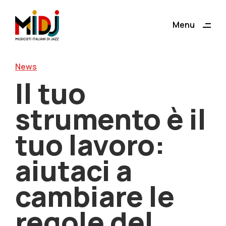
ding
Menu
Close
News
Il tuo
strumento è il
tuo lavoro:
aiutaci a
cambiare le
regole del