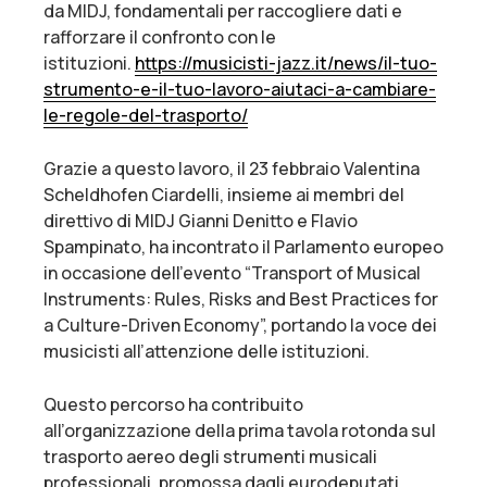
da MIDJ, fondamentali per raccogliere dati e
rafforzare il confronto con le
istituzioni.
https://musicisti-jazz.it/news/il-tuo-
strumento-e-il-tuo-lavoro-aiutaci-a-cambiare-
le-regole-del-trasporto/
Grazie a questo lavoro, il 23 febbraio Valentina
Scheldhofen Ciardelli, insieme ai membri del
direttivo di MIDJ Gianni Denitto e Flavio
Spampinato, ha incontrato il Parlamento europeo
in occasione dell’evento “Transport of Musical
Instruments: Rules, Risks and Best Practices for
a Culture-Driven Economy”, portando la voce dei
musicisti all’attenzione delle istituzioni.
Questo percorso ha contribuito
all’organizzazione della prima tavola rotonda sul
trasporto aereo degli strumenti musicali
professionali, promossa dagli eurodeputati