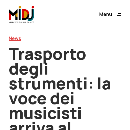
ding
Menu
Close
News
Trasporto
degli
strumenti: la
voce dei
musicisti
arriva al