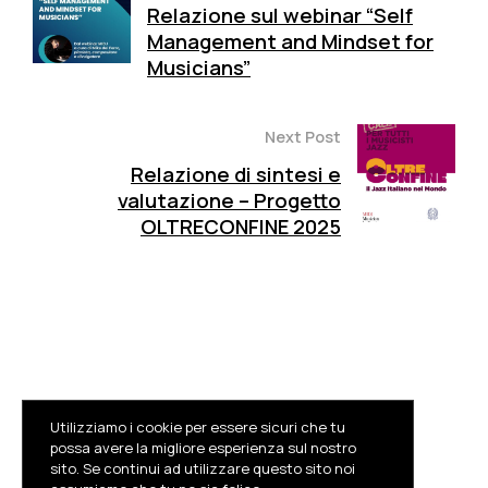
Relazione sul webinar “Self
Management and Mindset for
Musicians”
Next Post
Relazione di sintesi e
valutazione – Progetto
OLTRECONFINE 2025
Utilizziamo i cookie per essere sicuri che tu
possa avere la migliore esperienza sul nostro
sito. Se continui ad utilizzare questo sito noi
Facebook
Instagram
Youtube