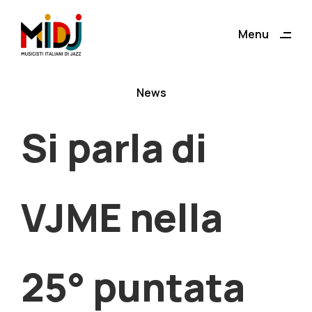
ding
Menu
Close
News
Si parla di
VJME nella
25° puntata