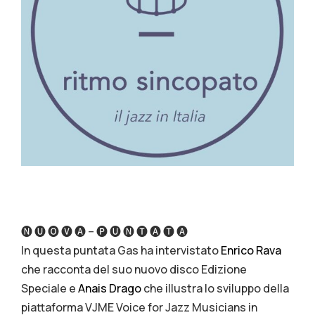
🅝 🅤 🅞 🅥 🅐 – 🅟 🅤 🅝 🅣 🅐 🅣 🅐
In questa puntata Gas ha intervistato
Enrico Rava
che racconta del suo nuovo disco Edizione
Speciale e
Anais Drago
che illustra lo sviluppo della
piattaforma VJME Voice for Jazz Musicians in