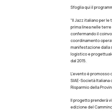
Sfoglia qui il programma
“Il Jazz italiano per l
prima linea nelle terr
confermando il coinvol
coordinamento operativ
manifestazione dalla su
logistico e progettual
dal 2015.
L’evento è promosso da
SIAE-Società Italiana 
Risparmio della Provinc
Il progetto prenderà v
edizione del Cammino s