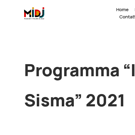
ding
Home
Contatt
Programma “Il
Sisma” 2021