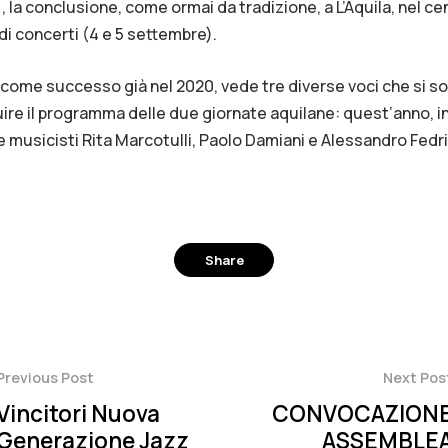
), la conclusione, come ormai da tradizione, a L’Aquila, nel c
di concerti (4 e 5 settembre).
, come successo già nel 2020, vede tre diverse voci che si 
re il programma delle due giornate aquilane: quest’anno, infat
re musicisti Rita Marcotulli, Paolo Damiani e Alessandro Fedr
Share
Facebook
Twitter
Pinterest
Previous Post
Next Pos
Vincitori Nuova
CONVOCAZION
Generazione Jazz
ASSEMBLE