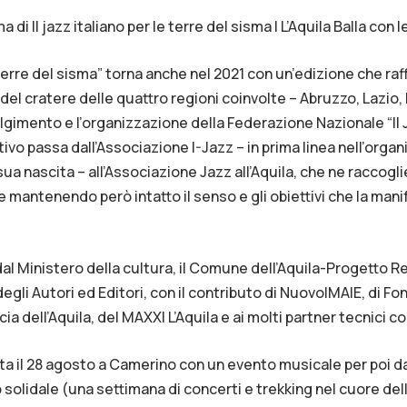
 di Il jazz italiano per le terre del sisma | L’Aquila Balla con 
e terre del sisma” torna anche nel 2021 con un’edizione che raf
e del cratere delle quattro regioni coinvolte – Abruzzo, Lazio
gimento e l’organizzazione della Federazione Nazionale “Il Jaz
o passa dall’Associazione I-Jazz – in prima linea nell’organ
a nascita – all’Associazione Jazz all’Aquila, che ne raccoglie
e mantenendo però intatto il senso e gli obiettivi che la ma
l Ministero della cultura, il Comune dell’Aquila-Progetto Re
degli Autori ed Editori, con il contributo di NuovoIMAIE, di F
ia dell’Aquila, del MAXXI L’Aquila e ai molti partner tecnici co
ita il 28 agosto a Camerino con un evento musicale per poi dar
olidale (una settimana di concerti e trekking nel cuore dell