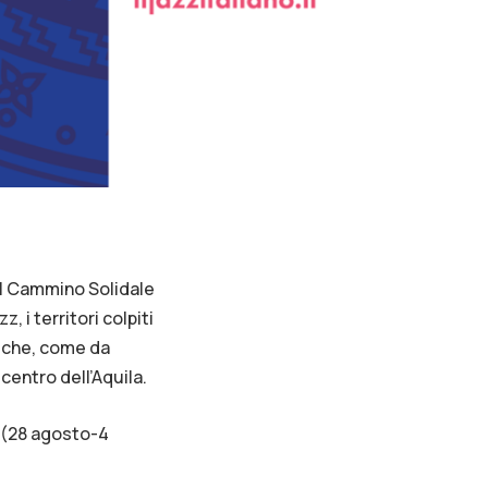
n il Cammino Solidale
, i territori colpiti
e che, come da
centro dell’Aquila.
e (28 agosto-4