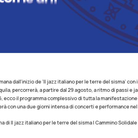
mana dall’inizio de ‘Il jazz italiano per le terre del sisma’ co
ila, percorrerà, a partire dal 29 agosto, a ritmo di passi e jazz
6, ecco il programma complessivo di tutta la manifestazion
erà con una due giorni intensa di concerti e performance nel 
a di Il jazz italiano per le terre del sisma | Cammino Solidal