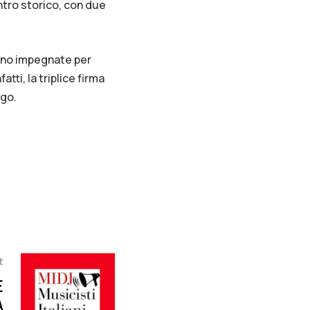
entro storico, con due
sono impegnate per
ti, la triplice firma
igo.
t
E
A