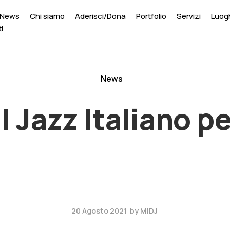
News
Chi siamo
Aderisci/Dona
Portfolio
Servizi
Luogh
i
News
 Jazz Italiano per
20 Agosto 2021
by
MIDJ