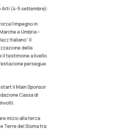
le Arti (4-5 settembre):
forza l’impegno in
, Marche e Umbria –
z Italiano”. Il
izzazione della
 il testimone a livello
nifestazione persegue
start il Main Sponsor
ondazione Cassa di
involti.
e inizio alla terza
e Terre del Sisma tra