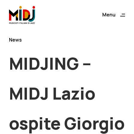
ding
Menu
Close
News
MIDJING –
MIDJ Lazio
ospite Giorgio