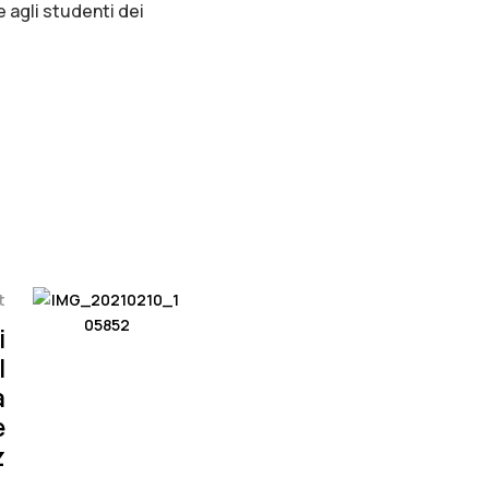
e agli studenti dei
t
i
l
a
e
z