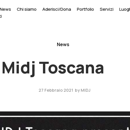
News
Chi siamo
Aderisci/Dona
Portfolio
Servizi
Luogh
i
News
 Midj Toscana
27 Febbraio 2021
by
MIDJ