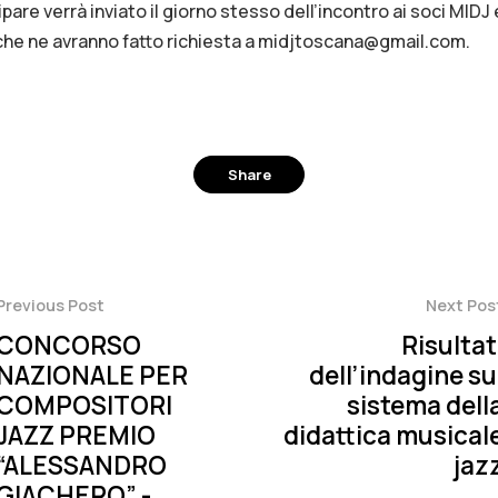
ipare verrà inviato il giorno stesso dell’incontro ai soci MIDJ 
che ne avranno fatto richiesta a midjtoscana@gmail.com.
Share
Facebook
Twitter
Pinterest
Previous Post
Next Pos
CONCORSO
Risultat
NAZIONALE PER
dell’indagine su
COMPOSITORI
sistema dell
JAZZ PREMIO
didattica musical
“ALESSANDRO
jaz
GIACHERO” -