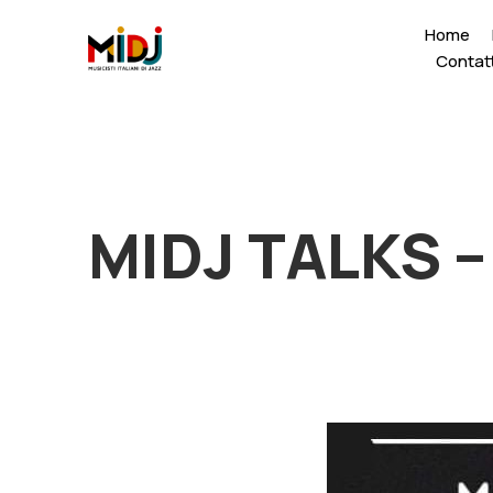
ding
Home
Contatt
MIDJ TALKS –