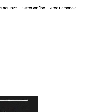
i del Jazz
OltreConfine
Area Personale