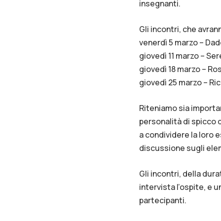
insegnanti.
Gli incontri, che avran
venerdì 5 marzo – Da
giovedì 11 marzo – Se
giovedì 18 marzo – Ros
giovedì 25 marzo – Ri
Riteniamo sia importan
personalità di spicco d
a condividere la loro 
discussione sugli el
Gli incontri, della dur
intervista l’ospite, e 
partecipanti.