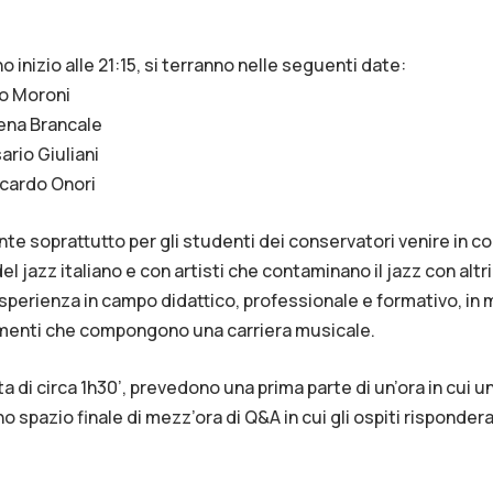
no inizio alle 21:15, si terranno nelle seguenti date:
do Moroni
rena Brancale
ario Giuliani
ccardo Onori
te soprattutto per gli studenti dei conservatori venire in co
el jazz italiano e con artisti che contaminano il jazz con altri 
esperienza in campo didattico, professionale e formativo, i
ementi che compongono una carriera musicale.
ata di circa 1h30’, prevedono una prima parte di un’ora in cui
uno spazio finale di mezz’ora di Q&A in cui gli ospiti rispond