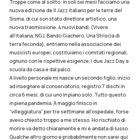
Troppe come al solito: in soli sei mesi facciamo una
nuova edizione de Il Jazz italiano per le terre del
Sisma, di cui son stato direttore artistico, una
nuova trasmissione, 4 nuovi bandi, (Vivere
all’italiana, NGJ, Bando Giachero, Una Striscia di
terra feconda), entriamo nella associazione dei
musicisti europei, costituiamo i comitati regionali,
ognuno con le rispettive esigenze; i due Jazz Day a
scuola da casa e dal palco.
A livello personale mi nasce un secondo figlio, inizio
ad insegnare al conservatorio, registro 7 dischi in
circa 6 mesi, di cui uno in piano solo. Tutto questo
in piena pandemia. A maggio finisco in
“villeggiatura” per tre settimane all’ospedale, forse
avevo chiesto troppo a me stesso. Ho rischiato di
morire va detto chiaramente e mi è andata di lusso.
Qualche altro giorno e probabilmente non sarei qui