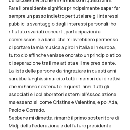
della collettività che mi ha mosso in questi anni.
Fare il presidente significa principalmente saper far
sempre un passo indietro per tutelare gli interessi
pubblici a svantaggio degli interessi personali: ho
rifiutato svariati concerti, partecipazioni a
commissioni e a bandi che mi avrebbero permesso
di portare la mia musica a giro in italia e in europa,
tutto ciò affinché venisse onorato un principio etico
di separazione tra il me artista e il me presidente.
La lista delle persone da ringraziare in questi anni
sarebbe lunghissima: cito tutti i membri dei direttivi
che mi hanno sostenuto in questi anni, tutti gli
associati e i collaboratori esterni all’Associazione
ma essenziali come Cristina e Valentina, e poi Ada,
Paolo e Corrado.
Sebbene mi dimetta, rimarrò il primo sostenitore di
Midj, della Federazione e del futuro presidente