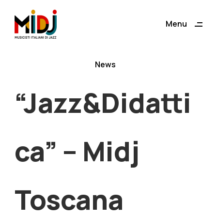
ding
Menu
Close
News
“Jazz&Didatti
ca” – Midj
Toscana