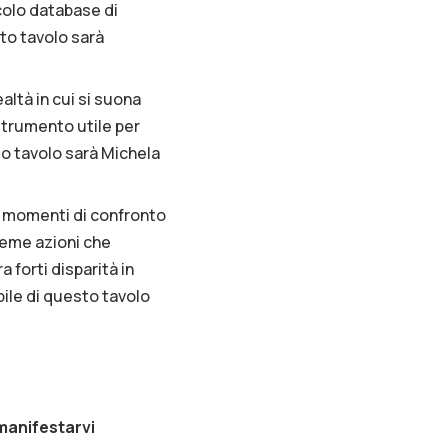
colo database di
to tavolo sarà
altà in cui si suona
strumento utile per
sto tavolo sarà Michela
re momenti di confronto
ieme azioni che
forti disparità in
ile di questo tavolo
 manifestarvi