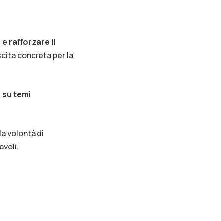
e e
rafforzare il
scita concreta per la
o su temi
a volontà di
avoli.