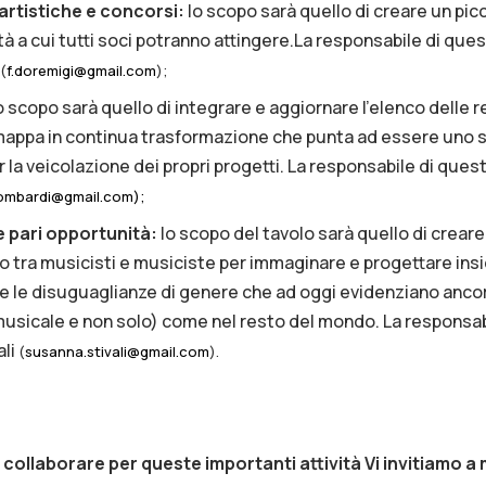
artistiche e concorsi:
lo scopo sarà quello di creare un pic
 a cui tutti soci potranno attingere.La responsabile di ques
(
f.doremigi@gmail.com
);
lo scopo sarà quello di integrare e aggiornare l’elenco delle re
a mappa in continua trasformazione che punta ad essere uno 
er la veicolazione dei propri progetti. La responsabile di que
ombardi@gmail.com);
e pari opportunità:
lo scopo del tavolo sarà quello di crea
 tra musicisti e musiciste per immaginare e progettare ins
 le disuguaglianze di genere che ad oggi evidenziano ancora 
 musicale e non solo) come nel resto del mondo. La responsab
ali
(
susanna.stivali@gmail.com
).
a collaborare per queste importanti attività
Vi invitiamo a