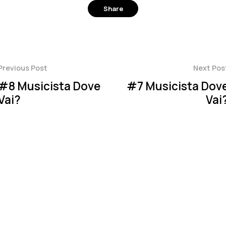
Share
Facebook
Twitter
Pinterest
Previous Post
Next Pos
#8 Musicista Dove
#7 Musicista Dov
Vai?
Vai