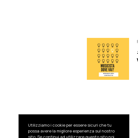
Utilizziamo i cookie per essere sicuri che tu
possa avere la migliore esperienza sul nostro
sito. Se continui ad utilizzare questo sito noi