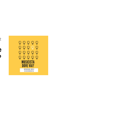
t
e
?