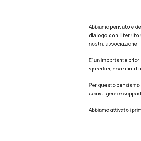
Abbiamo pensato e dec
dialogo con il territo
nostra associazione.
E’ un’importante prior
specifici
,
coordinati 
Per questo pensiamo p
coinvolgersi e supporta
Abbiamo attivato i pri