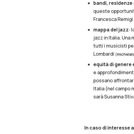
bandi, residenze 
queste opportunità
Francesca Remigi
mappa del jazz
: 
jazz in Italia. Un
tutti i musicisti p
Lombardi
(
michelal
equità di genere 
e approfondimento
possano affrontare
Italia (nel campo
sarà Susanna Stiv
In caso di interesse 