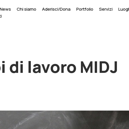
News
Chi siamo
Aderisci/Dona
Portfolio
Servizi
Luogh
i
 di lavoro MIDJ