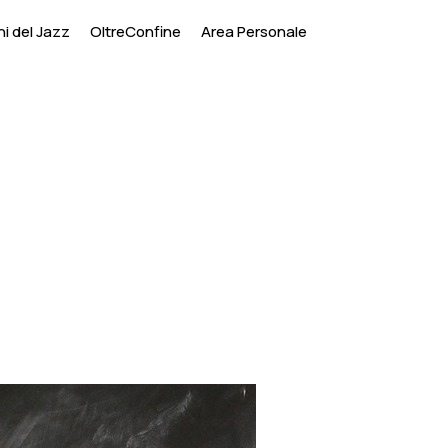
i del Jazz
OltreConfine
Area Personale