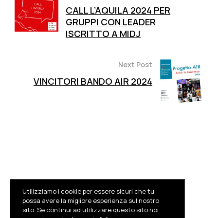
CALL L’AQUILA 2024 PER
GRUPPI CON LEADER
ISCRITTO A MIDJ
Next Post
VINCITORI BANDO AIR 2024
Utilizziamo i cookie per essere sicuri che tu
possa avere la migliore esperienza sul nostro
sito. Se continui ad utilizzare questo sito noi
Facebook
Instagram
Youtube