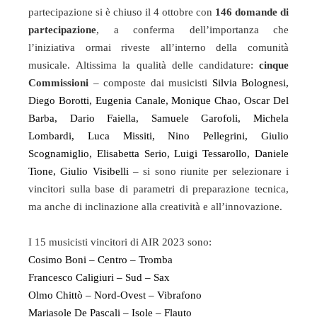
partecipazione si è chiuso il 4 ottobre con
146 domande di
partecipazione
, a conferma dell’importanza che
l’iniziativa ormai riveste all’interno della comunità
musicale. Altissima la qualità delle candidature:
cinque
Commissioni
– composte dai musicisti
Silvia Bolognesi,
Diego Borotti, Eugenia Canale, Monique Chao, Oscar Del
Barba, Dario Faiella, Samuele Garofoli, Michela
Lombardi, Luca Missiti, Nino Pellegrini, Giulio
Scognamiglio, Elisabetta Serio, Luigi Tessarollo, Daniele
Tione, Giulio Visibelli
– si sono riunite per selezionare i
vincitori sulla base di parametri di preparazione tecnica,
ma anche di inclinazione alla creatività e all’innovazione.
I 15 musicisti vincitori di AIR 2023 sono:
Cosimo Boni – Centro – Tromba
Francesco Caligiuri – Sud – Sax
Olmo Chittò – Nord-Ovest – Vibrafono
Mariasole De Pascali – Isole – Flauto