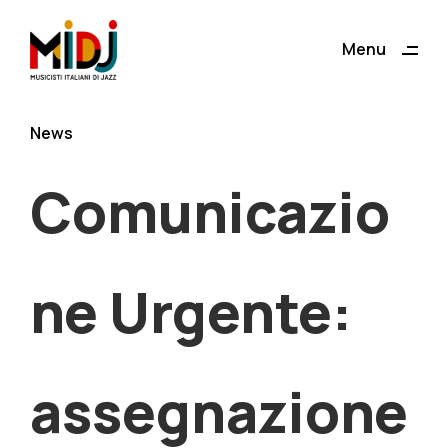
ding
Menu
Close
News
Comunicazio
ne Urgente:
assegnazione