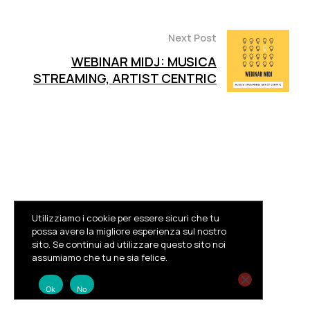
Next Post
WEBINAR MIDJ: MUSICA
STREAMING, ARTIST CENTRIC
Utilizziamo i cookie per essere sicuri che tu
possa avere la migliore esperienza sul nostro
sito. Se continui ad utilizzare questo sito noi
Facebook
Instagram
Youtube
assumiamo che tu ne sia felice.
© MIDJ
Privacy Policy
Trasparenza
Ok
No