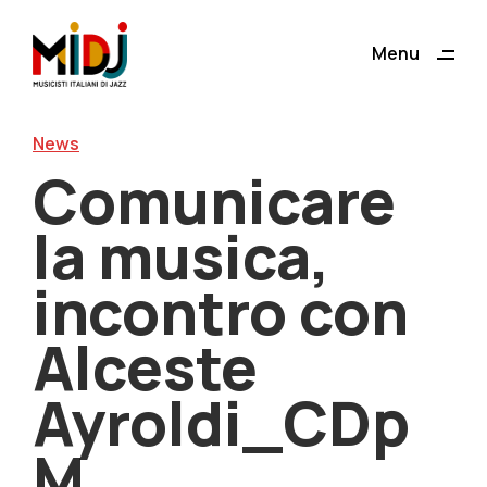
ding
Menu
Close
News
Comunicare
la musica,
incontro con
Alceste
Ayroldi_CDp
M