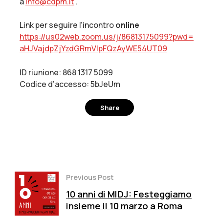
a
info@cdpm.it
.
Link per seguire l’incontro
online
https://us02web.zoom.us/j/
86813175099?pwd=
aHJVajdpZjYzdGRmVlpFQzAyWE54UT
09
ID riunione: 868 1317 5099
Codice d’accesso: 5bJeUm
Share
Facebook
Twitter
Pinterest
Previous Post
10 anni di MIDJ: Festeggiamo
insieme il 10 marzo a Roma