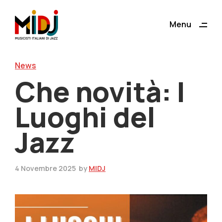
ding
Menu
Close
News
Che novità: I
Luoghi del
Jazz
4 Novembre 2025
by
MIDJ