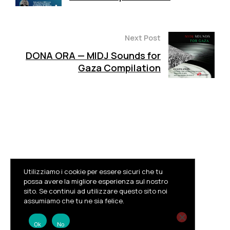
Next Post
DONA ORA — MIDJ Sounds for
Gaza Compilation
Utilizziamo i cookie per essere sicuri che tu
possa avere la migliore esperienza sul nostro
sito. Se continui ad utilizzare questo sito noi
Facebook
Instagram
Youtube
assumiamo che tu ne sia felice.
© MIDJ
Privacy Policy
Trasparenza
Ok
No