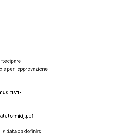
artecipare
o e per l’approvazione
musicisti-
tatuto-midj.pdf
in data da definirsi.