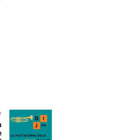
t
a
e