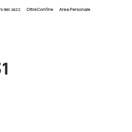
i del Jazz
OltreConfine
Area Personale
31