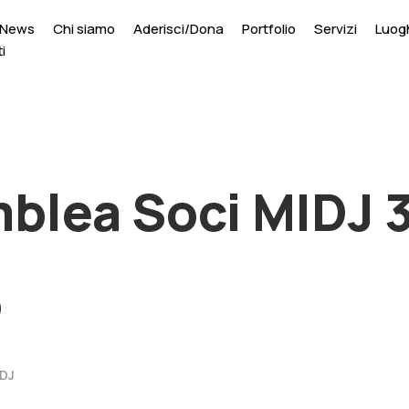
News
Chi siamo
Aderisci/Dona
Portfolio
Servizi
Luogh
i
blea Soci MIDJ 
o
DJ