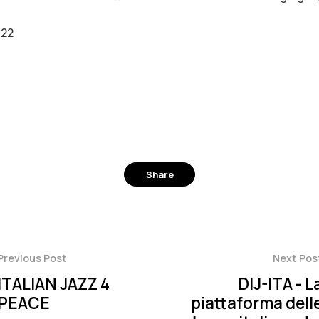
022
Share
Facebook
Twitter
Pinterest
Previous Post
Next Pos
ITALIAN JAZZ 4
DIJ-ITA - L
PEACE
piattaforma dell