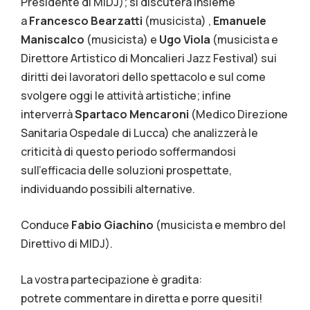
Presidente di MIDJ); si discuterà insieme
a
Francesco Bearzatti
(musicista) ,
Emanuele
Maniscalco
(musicista) e
Ugo Viola
(musicista e
Direttore Artistico di Moncalieri Jazz Festival) sui
diritti dei lavoratori dello spettacolo e sul come
svolgere oggi le attività artistiche; infine
interverrà
Spartaco Mencaroni
(Medico Direzione
Sanitaria Ospedale di Lucca) che analizzerà le
criticità di questo periodo soffermandosi
sull’efficacia delle soluzioni prospettate,
individuando possibili alternative.
Conduce
Fabio Giachino
(musicista e membro del
Direttivo di MIDJ).
La vostra partecipazione è gradita:
potrete commentare in diretta e porre quesiti!